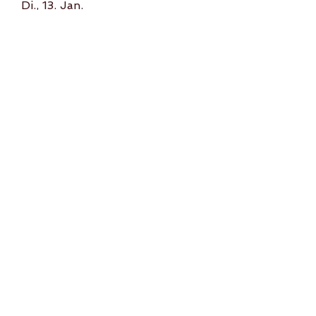
Di., 13. Jan.
Mehr Infos
Details
Angamardana Light -
Boost deine Energie in
nur 15 Minuten
So., 11. Jan.
Mehr Infos
Details