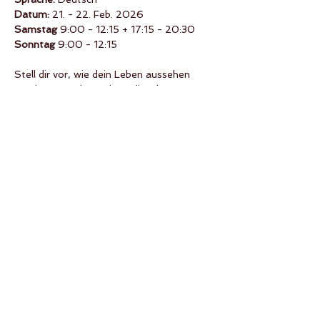
Datum:
 21. - 22. Feb. 2026
Samstag 
9:00 - 12:15 + 17:15 - 20:30
Sonntag 
9:00 - 12:15
Stell dir vor, wie dein Leben aussehen 
würde, wenn du rund um die Uhr 
entspannt wärst? Diese Yogastellungen 
helfen Dir, innere Stille zu finden und zu 
erleben, die Dich befähigt, 
Lebenssituationen mit Ausgeglichenheit, 
Klarheit und Effizienz zu bewältigen. 
Erhöhe dein Bewusstsein mit Yogasanas.
Mehr anzeigen
Diese Veranstaltung teilen