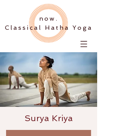
.now
Classical Hatha Yoga
Surya Kriya