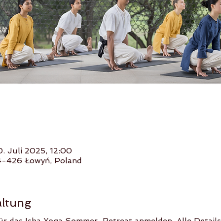
0. Juli 2025, 12:00
4-426 Łowyń, Poland
altung
ür das Isha Yoga Sommer-Retreat anmelden. Alle Details 