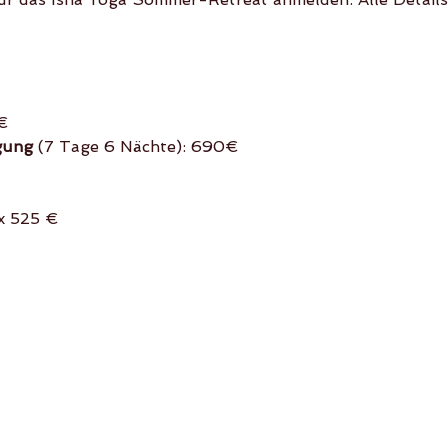
€
gung 
(7 Tage 6 Nächte): 690€
 
x 525 €