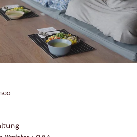
21:00
altung
ine-Workshop + Q & A